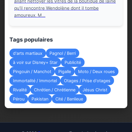
allant nettoyer les vitres de la boutique de laine
qu'il rencontre Wendolène dont il tombe
amoureux. M...
Tags populaires
d'arts martiaux
Pagnol / Berri
à voir sur Disney+ Star
Publicité
Pingouin / Manchot
Pigalle
Moto / Deux roues
Immortalité / Immortel
Otages / Prise d'otages
Rivalité
Chrétien / Chrétienne
Jésus Christ
Pérou
Pakistan
Cité / Banlieue