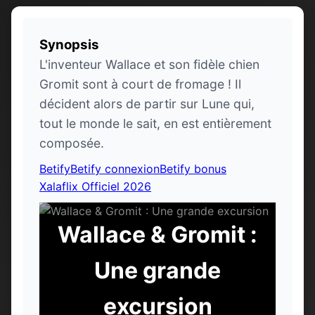
Synopsis
L'inventeur Wallace et son fidèle chien
Gromit sont à court de fromage ! Il
décident alors de partir sur Lune qui,
tout le monde le sait, en est entièrement
composée.
Betify
Betify connexion
Betify bonus
Xalaflix Officiel 2026
Wallace & Gromit :
Une grande
excursion