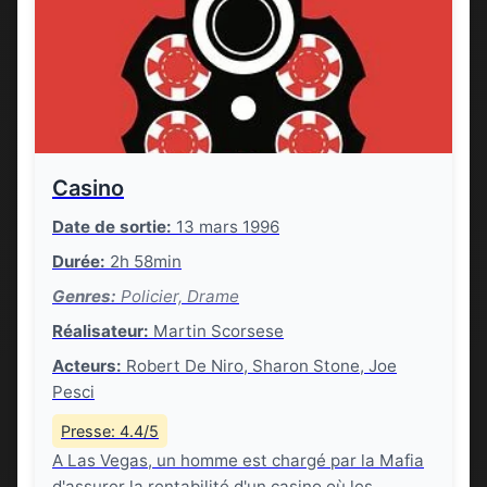
Casino
Date de sortie:
13 mars 1996
Durée:
2h 58min
Genres:
Policier, Drame
Réalisateur:
Martin Scorsese
Acteurs:
Robert De Niro, Sharon Stone, Joe
Pesci
Presse: 4.4/5
A Las Vegas, un homme est chargé par la Mafia
d'assurer la rentabilité d'un casino où les