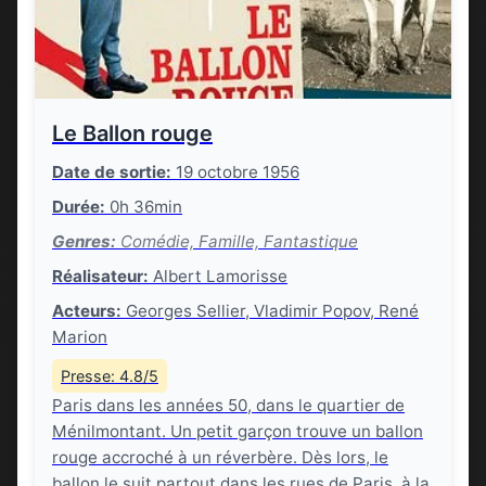
Le Ballon rouge
Date de sortie:
19 octobre 1956
Durée:
0h 36min
Genres:
Comédie, Famille, Fantastique
Réalisateur:
Albert Lamorisse
Acteurs:
Georges Sellier, Vladimir Popov, René
Marion
Presse: 4.8/5
Paris dans les années 50, dans le quartier de
Ménilmontant. Un petit garçon trouve un ballon
rouge accroché à un réverbère. Dès lors, le
ballon le suit partout dans les rues de Paris, à la