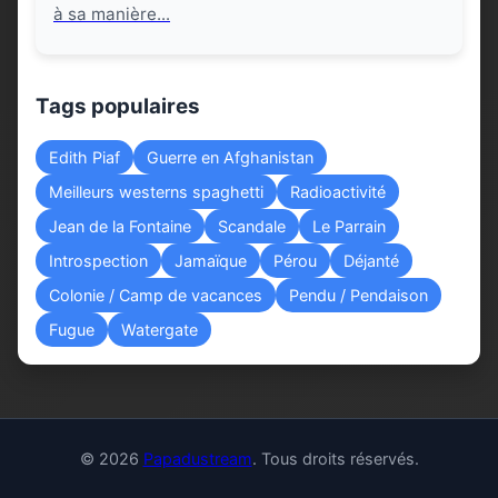
à sa manière...
Tags populaires
Edith Piaf
Guerre en Afghanistan
Meilleurs westerns spaghetti
Radioactivité
Jean de la Fontaine
Scandale
Le Parrain
Introspection
Jamaïque
Pérou
Déjanté
Colonie / Camp de vacances
Pendu / Pendaison
Fugue
Watergate
© 2026
Papadustream
. Tous droits réservés.