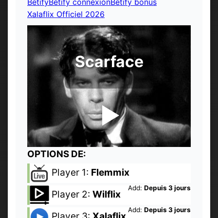
Betify
Betify connexion
Betify bonus
Xalaflix Officiel 2026
Scarface
OPTIONS DE:
Player 1:
Flemmix
Add:
Depuis 3 jours
Player 2:
Wilflix
Add:
Depuis 3 jours
Player 3:
Xalaflix