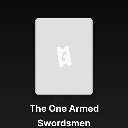
The One Armed
Swordsmen