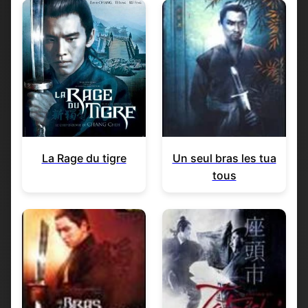
La Rage du tigre
Un seul bras les tua
tous