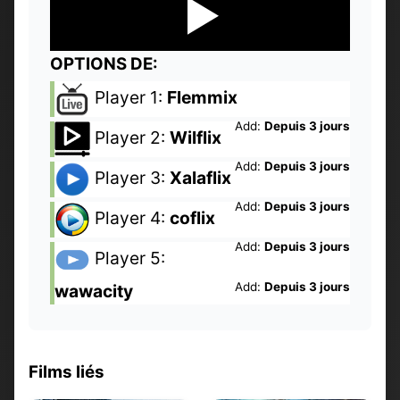
OPTIONS DE:
Player 1:
Flemmix
Add:
Depuis 3 jours
Player 2:
Wilflix
Add:
Depuis 3 jours
Player 3:
Xalaflix
Add:
Depuis 3 jours
Player 4:
coflix
Add:
Depuis 3 jours
Player 5:
Add:
Depuis 3 jours
wawacity
Films liés