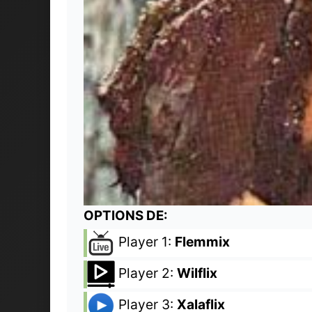
OPTIONS DE:
Player 1:
Flemmix
Player 2:
Wilflix
Player 3:
Xalaflix