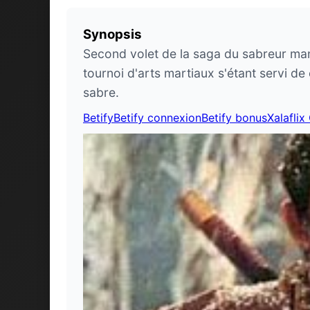
Synopsis
Second volet de la saga du sabreur manch
tournoi d'arts martiaux s'étant servi d
sabre.
Betify
Betify connexion
Betify bonus
Xalaflix