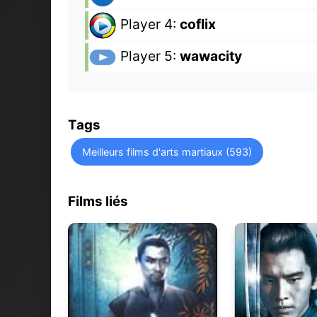
Player 4:
coflix
Player 5:
wawacity
Tags
Meilleurs films d'arts martiaux (593)
Films liés