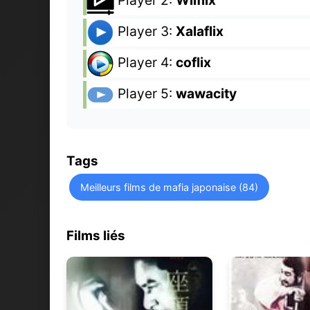
Player 2:
Wilflix
Player 3:
Xalaflix
Player 4:
coflix
Player 5:
wawacity
Tags
Meilleurs films de mafia japonaise (84)
Films liés