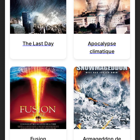
The Last Day
Apocalypse
climatique
Fusion
Armageddon de