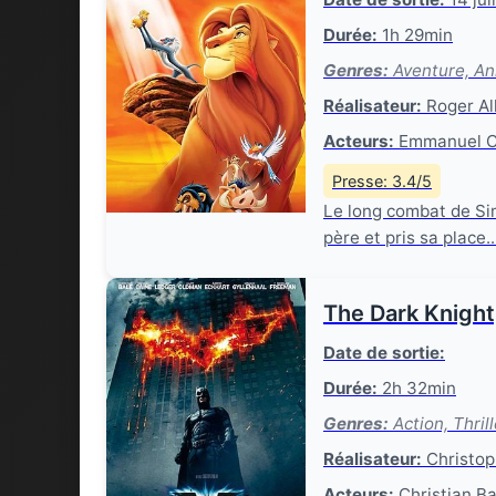
Durée:
1h 29min
Genres:
Aventure, An
Réalisateur:
Roger All
Acteurs:
Emmanuel Cur
Presse: 3.4/5
Le long combat de Sim
père et pris sa place..
The Dark Knight,
Date de sortie:
Durée:
2h 32min
Genres:
Action, Thrill
Réalisateur:
Christop
Acteurs:
Christian Ba