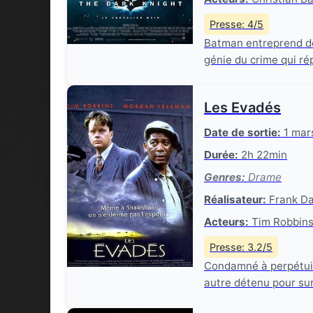
Presse: 4/5
Batman entreprend de
génie du crime qui répa
Les Evadés
Date de sortie:
1 mar
Durée:
2h 22min
Genres:
Drame
Réalisateur:
Frank Da
Acteurs:
Tim Robbins
Presse: 3.2/5
Condamné à perpétuité
autre détenu pour surv