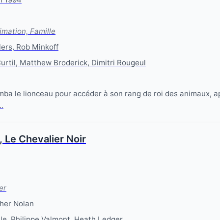
imation, Famille
ers, Rob Minkoff
til, Matthew Broderick, Dimitri Rougeul
ba le lionceau pour accéder à son rang de roi des animaux, ap
..
 Le Chevalier Noir
er
her Nolan
le, Philippe Valmont, Heath Ledger