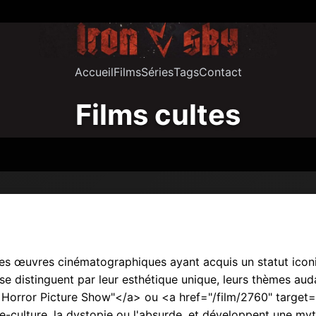
Accueil
Films
Séries
Tags
Contact
Films cultes
s œuvres cinématographiques ayant acquis un statut iconi
 se distinguent par leur esthétique unique, leurs thèmes a
Horror Picture Show"</a> ou <a href="/film/2760" target="
e-culture, la dystopie ou l'absurde, et développent une my