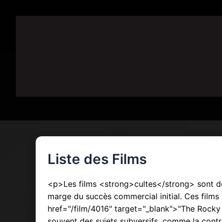
Liste des Films
<p>Les films <strong>cultes</strong> sont de
marge du succès commercial initial. Ces films
href="/film/4016" target="_blank">"The Rocky 
souvent des sujets subversifs, comme la contr