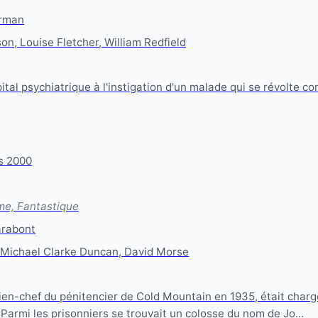
orman
on, Louise Fletcher, William Redfield
tal psychiatrique à l'instigation d'un malade qui se révolte cont
s 2000
me, Fantastique
rabont
Michael Clarke Duncan, David Morse
en-chef du pénitencier de Cold Mountain en 1935, était charg
 Parmi les prisonniers se trouvait un colosse du nom de Jo...