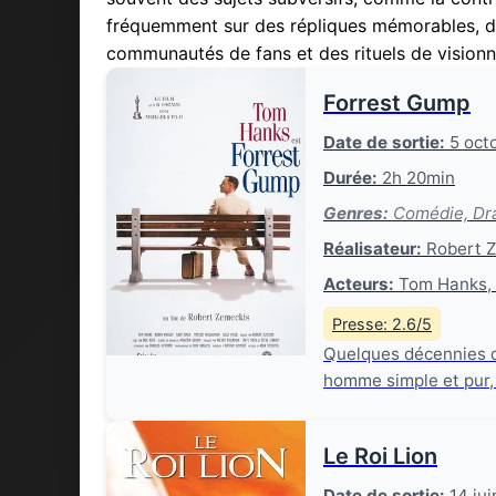
fréquemment sur des répliques mémorables, de
communautés de fans et des rituels de visionn
Forrest Gump
Date de sortie:
5 oct
Durée:
2h 20min
Genres:
Comédie, Dr
Réalisateur:
Robert 
Acteurs:
Tom Hanks, G
Presse: 2.6/5
Quelques décennies d'
homme simple et pur, 
Le Roi Lion
Date de sortie:
14 jui