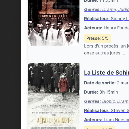
Durée:
1h 35min
Genres:
Drame, Judic
Réalisateur:
Sidney 
Acteurs:
Henry Fonda,
Presse: 5/5
Lors d'un procès, un j
onze autres jurés....
La Liste de Schi
Date de sortie:
2 mar
Durée:
3h 15min
Genres:
Biopic, Dram
Réalisateur:
Steven S
Acteurs:
Liam Neeson