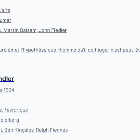
iaire
Lumet
 Martin Balsam, John Fiedler
uré émet l'hypothèse que l'homme qu'il doit juger n'est peut-êt
ndler
s 1994
e, Historique
pielberg
, Ben Kingsley, Ralph Fiennes