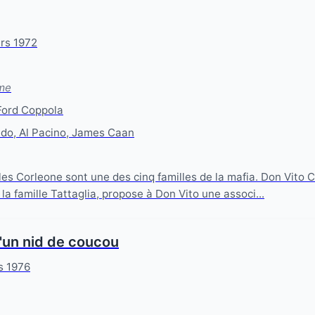
rs 1972
ame
Ford Coppola
do, Al Pacino, James Caan
les Corleone sont une des cinq familles de la mafia. Don Vito C
 la famille Tattaglia, propose à Don Vito une associ...
'un nid de coucou
s 1976