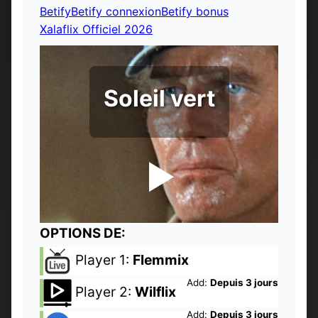
Betify
Betify connexion
Betify bonus
Xalaflix Officiel 2026
Soleil vert
OPTIONS DE:
Player 1:
Flemmix
Add:
Depuis 3 jours
Player 2:
Wilflix
Add:
Depuis 3 jours