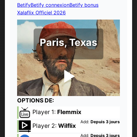
Betify
Betify connexion
Betify bonus
Xalaflix Officiel 2026
Paris, Texas
OPTIONS DE:
Player 1:
Flemmix
Add:
Depuis 3 jours
Player 2:
Wilflix
Add:
Depuis 3 jours