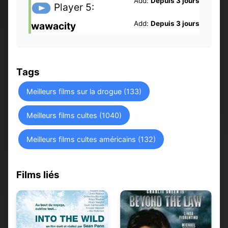
Add:
Depuis 3 jours
Player 5:
Add:
Depuis 3 jours
wawacity
Tags
Meilleurs films sur la drogue (133)
Meilleurs films cultes (1040)
Meilleurs films cultes américains (132)
Films liés