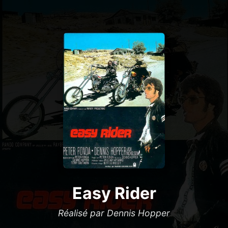
Easy Rider
Réalisé par Dennis Hopper