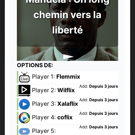
chemin vers la
liberté
OPTIONS DE:
Player 1:
Flemmix
Add:
Depuis 3 jours
Player 2:
Wilflix
Add:
Depuis 3 jours
Player 3:
Xalaflix
Add:
Depuis 3 jours
Player 4:
coflix
Add:
Depuis 3 jours
Player 5: