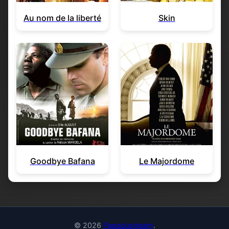
Au nom de la liberté
Skin
Goodbye Bafana
Le Majordome
© 2026
Papadustream
.