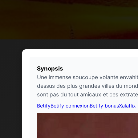
Synopsis
Une immense soucoupe volante envahit le
dessus des plus grandes villes du mond
sont pas du tout amicaux et ces extrate
Betify
Betify connexion
Betify bonus
Xalaflix