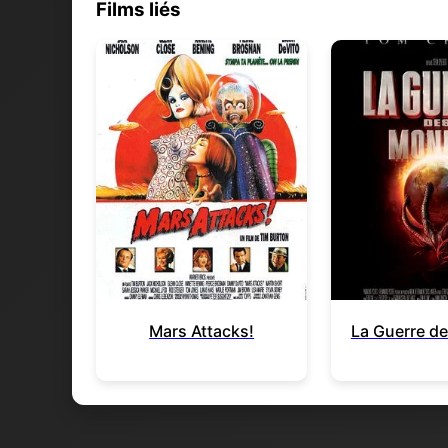
Films liés
Mars Attacks!
La Guerre d