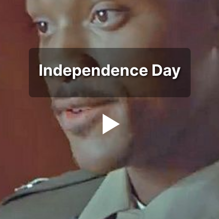
Independence Day