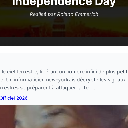
Independence Day
Réalisé par Roland Emmerich
 ciel terrestre, libérant un nombre infini de plus pet
e. Un informaticien new-yorkais décrypte les signaux
rrestres se préparent à attaquer la Terre.
 Officiel 2026