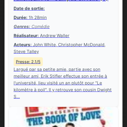
Date de sortie:
Durée:
1h 28min
Genres:
Comédie
Réalisateur:
Andrew Waller
Acteurs:
John White, Christopher McDonald,
Steve Talley
Presse: 2.1/5
Largué par sa petite amie, partie avec son
meilleur ami, Erik Stifler effectue son entrée à
l'université, lieu visité un an plutôt pour "Le
kilomètre à poil". Il y retrouve son cousin Dwight
S...