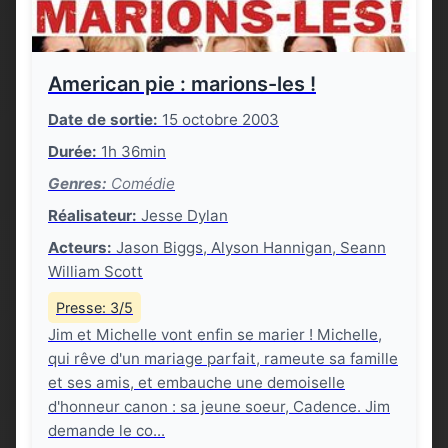
American pie : marions-les !
Date de sortie:
15 octobre 2003
Durée:
1h 36min
Genres:
Comédie
Réalisateur:
Jesse Dylan
Acteurs:
Jason Biggs, Alyson Hannigan, Seann
William Scott
Presse: 3/5
Jim et Michelle vont enfin se marier ! Michelle,
qui rêve d'un mariage parfait, rameute sa famille
et ses amis, et embauche une demoiselle
d'honneur canon : sa jeune soeur, Cadence. Jim
demande le co...