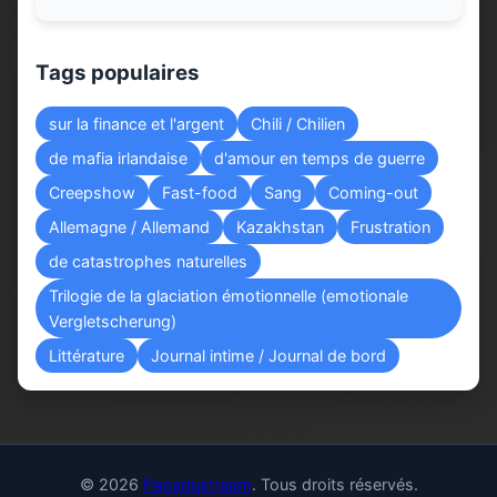
Tags populaires
sur la finance et l'argent
Chili / Chilien
de mafia irlandaise
d'amour en temps de guerre
Creepshow
Fast-food
Sang
Coming-out
Allemagne / Allemand
Kazakhstan
Frustration
de catastrophes naturelles
Trilogie de la glaciation émotionnelle (emotionale
Vergletscherung)
Littérature
Journal intime / Journal de bord
© 2026
Papadustream
. Tous droits réservés.