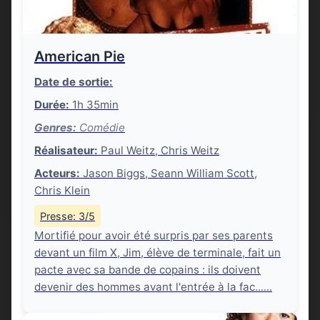
American Pie
Date de sortie:
Durée:
1h 35min
Genres:
Comédie
Réalisateur:
Paul Weitz, Chris Weitz
Acteurs:
Jason Biggs, Seann William Scott,
Chris Klein
Presse: 3/5
Mortifié pour avoir été surpris par ses parents
devant un film X, Jim, élève de terminale, fait un
pacte avec sa bande de copains : ils doivent
devenir des hommes avant l'entrée à la fac......