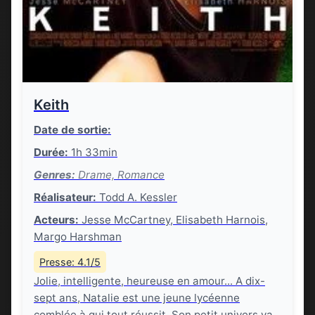
Keith
Date de sortie:
Durée:
1h 33min
Genres:
Drame, Romance
Réalisateur:
Todd A. Kessler
Acteurs:
Jesse McCartney, Elisabeth Harnois,
Margo Harshman
Presse: 4.1/5
Jolie, intelligente, heureuse en amour... A dix-
sept ans, Natalie est une jeune lycéenne
comblée à qui tout réussit. Son petit univers va