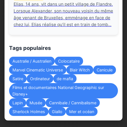
Elias, 14 ans, vit dans un petit village de Flandre.
Lorsque Alexander, son nouveau voisin du même
âge venant de Bruxelles, emménage en face de
chez lui, Elias réalise qu’il est en train de tomb...
Tags populaires
Australie / Australien
Colocataire
Marvel Cinematic Universe
Blair Witch
Canicule
Satire
Ordinateur
de mafia
Films et documentaires National Geographic sur
Disney+
Lapin
Musée
Cannibale / Cannibalisme
Sherlock Holmes
Giallo
Mer et océan