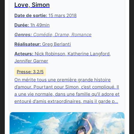
Love, Simon
Date de sortie:
15 mars 2018
Durée:
1h 49min
Genres:
Comédie, Drame, Romance
Réalisateur:
Greg Berlanti
Acteurs:
Nick Robinson, Katherine Langford,
Jennifer Garner
Presse: 3.2/5
On mérite tous une première grande histoire
d’amour. Pourtant pour Simon, c’est compliqué. Il
a une vie normale, dans une famille qu'il adore et
entouré d'amis extraordinaires, mais il garde p...