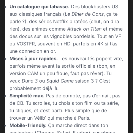
Un catalogue qui tabasse.
Des blockbusters US
aux classiques français (
Le Dîner de Cons
, ça te
parle ?), des séries Netflix piratées (chut, on dira
rien), des animés comme
Attack on Titan
et même
des docus sur les vignobles bordelais. Tout en VF
ou VOSTFR, souvent en HD, parfois en 4K si t’as
une connexion en or.
Mises à jour rapides.
Les nouveautés popent vite,
parfois même avant la sortie officielle (bon, en
version CAM un peu floue, faut pas rêver). Tu
veux
Dune 3
ou
Squid Game
saison 3 ? C’est
probablement déjà là.
Simplicité max.
Pas de compte, pas d’e-mail, pas
de CB. Tu scrolles, tu choisis ton film ou ta série,
tu cliques, et c’est parti. Plus simple que de
trouver un Vélib’ qui marche à Paris.
Mobile-friendly.
Ça marche direct dans ton
navigateur (Chrome, Safari, Firefox), sur phone,