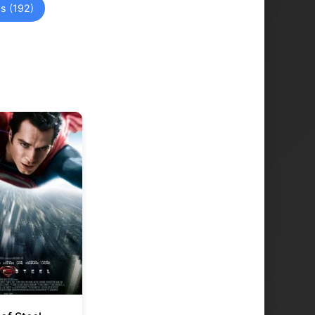
cs (192)