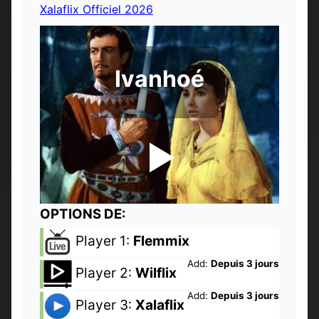
Xalaflix Officiel 2026
Ivanhoé
OPTIONS DE:
Player 1:
Flemmix
Add:
Depuis 3 jours
Player 2:
Wilflix
Add:
Depuis 3 jours
Player 3:
Xalaflix