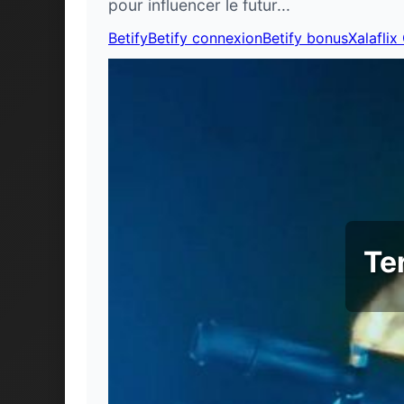
pour influencer le futur...
Betify
Betify connexion
Betify bonus
Xalaflix
Te