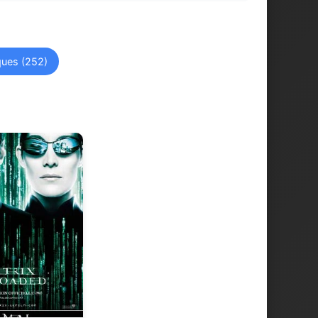
ques (252)