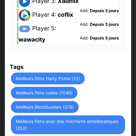
Player 3:
Xalaflix
Add:
Depuis 3 jours
Player 4:
coflix
Add:
Depuis 3 jours
Player 5:
Add:
Depuis 3 jours
wawacity
Tags
Meilleurs films Harry Potter (12)
Meilleurs films cultes (1040)
Meilleurs Blockbusters (376)
Meilleurs films avec des méchants emblématiques
(252)