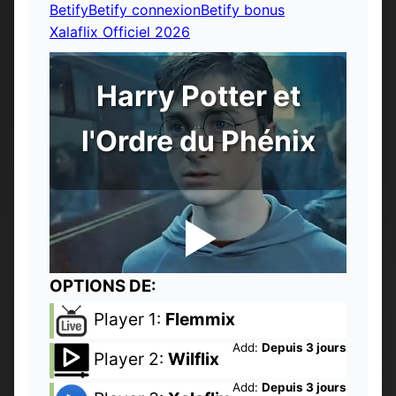
Betify
Betify connexion
Betify bonus
Xalaflix Officiel 2026
Harry Potter et
l'Ordre du Phénix
OPTIONS DE:
Player 1:
Flemmix
Add:
Depuis 3 jours
Player 2:
Wilflix
Add:
Depuis 3 jours