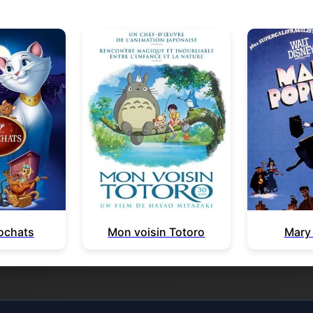
tochats
Mon voisin Totoro
Mary