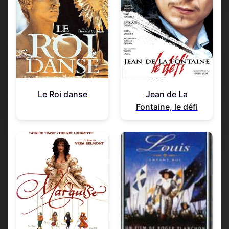
Le Roi danse
Jean de La
Fontaine, le défi