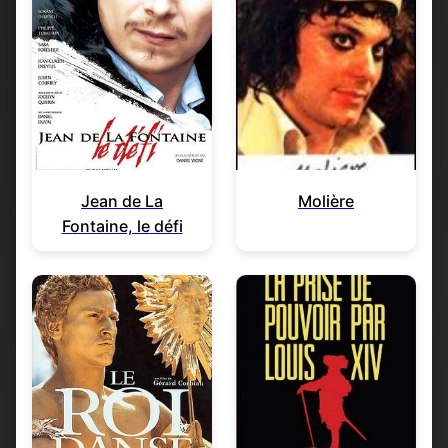
Jean de La
Molière
Fontaine, le défi