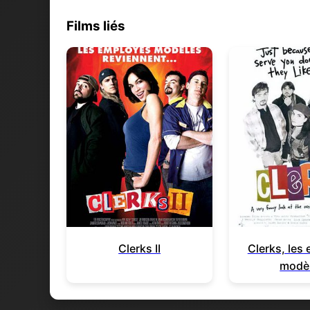
Films liés
Clerks II
Clerks, les
modè