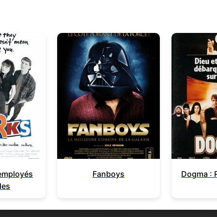
 employés
Fanboys
Dogma : R
les