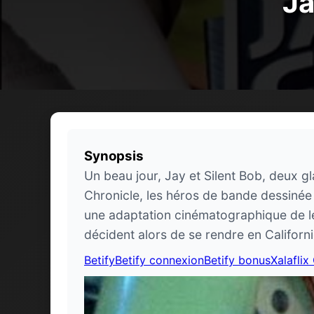
Ja
Synopsis
Un beau jour, Jay et Silent Bob, deux g
Chronicle, les héros de bande dessinée q
une adaptation cinématographique de le
décident alors de se rendre en Californi
Betify
Betify connexion
Betify bonus
Xalaflix