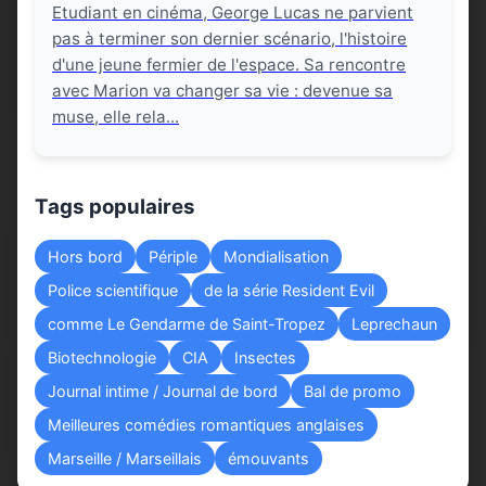
Etudiant en cinéma, George Lucas ne parvient
pas à terminer son dernier scénario, l'histoire
d'une jeune fermier de l'espace. Sa rencontre
avec Marion va changer sa vie : devenue sa
muse, elle rela...
Tags populaires
Hors bord
Périple
Mondialisation
Police scientifique
de la série Resident Evil
comme Le Gendarme de Saint-Tropez
Leprechaun
Biotechnologie
CIA
Insectes
Journal intime / Journal de bord
Bal de promo
Meilleures comédies romantiques anglaises
Marseille / Marseillais
émouvants