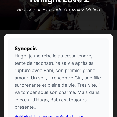
Réalisé par Fernando González Molina
Synopsis
Hugo, jeune rebelle au cœur tendre,
tente de reconstruire sa vie après sa
rupture avec Babi, son premier grand
amour. Un soir, il rencontre Gin, une fille
surprenante et pleine de vie. Très vite, il
va tomber sous son charme. Mais dans
le cœur d’Hugo, Babi est toujours
présente...
Betify
Betify connexion
Betify bonus