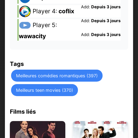
Add:
Depuis 3 jours
Player 4:
coflix
Add:
Depuis 3 jours
Player 5:
Add:
Depuis 3 jours
wawacity
Tags
Meilleures comédies romantiques (397)
Meilleurs teen movies (370)
Films liés