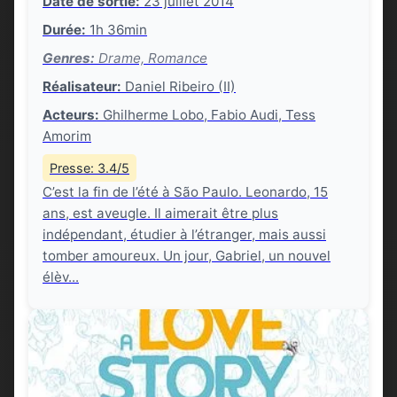
Date de sortie:
23 juillet 2014
Durée:
1h 36min
Genres:
Drame, Romance
Réalisateur:
Daniel Ribeiro (II)
Acteurs:
Ghilherme Lobo, Fabio Audi, Tess
Amorim
Presse: 3.4/5
C’est la fin de l’été à São Paulo. Leonardo, 15
ans, est aveugle. Il aimerait être plus
indépendant, étudier à l’étranger, mais aussi
tomber amoureux. Un jour, Gabriel, un nouvel
élèv...