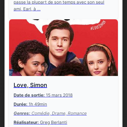
passe la plupart de son temps avec son seul
ami, Earl, à ...
Love, Simon
Date de sortie:
15 mars 2018
Durée:
1h 49min
Genres:
Comédie, Drame, Romance
Réalisateur:
Greg Berlanti