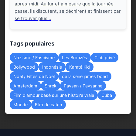
après-midi. Au fur et à mesure que la journée
passe, ils discutent, se déchirent et finissent par
se trouver plus...
Tags populaires
Nazisme / Fascisme
Les Bronzés
Club privé
Bollywood
Indonésie
Karaté Kid
Noël / Fêtes de Noël
de la série james bond
Amsterdam
Shrek
Paysan / Paysanne
Film d'amour basé sur une histoire vraie
Cuba
Monde
Film de catch