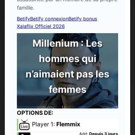
famille.
Betify
Betify connexion
Betify bonus
Xalaflix Officiel 2026
Millenium : Les
hommes qui
n’aimaient pas les
femmes
OPTIONS DE:
Player 1:
Flemmix
Add:
Depuis 3 jours