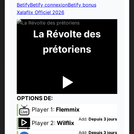
Betify
Betify connexion
Betify bonus
Xalaflix Officiel 2026
La Révolte des
prétoriens
OPTIONS DE:
Player 1:
Flemmix
Add:
Depuis 3 jours
Player 2:
Wilflix
Add:
Depuis 3 jours