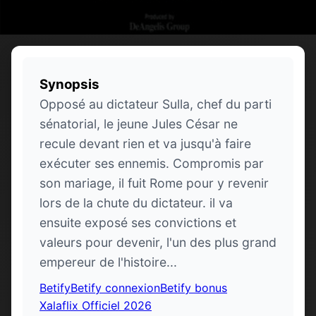
Synopsis
Opposé au dictateur Sulla, chef du parti
sénatorial, le jeune Jules César ne
recule devant rien et va jusqu'à faire
exécuter ses ennemis. Compromis par
son mariage, il fuit Rome pour y revenir
lors de la chute du dictateur. il va
ensuite exposé ses convictions et
valeurs pour devenir, l'un des plus grand
empereur de l'histoire...
Betify
Betify connexion
Betify bonus
Xalaflix Officiel 2026