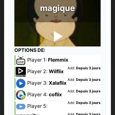
magique
OPTIONS DE:
Player 1:
Flemmix
Add:
Depuis 3 jours
Player 2:
Wilflix
Add:
Depuis 3 jours
Player 3:
Xalaflix
Add:
Depuis 3 jours
Player 4:
coflix
Add:
Depuis 3 jours
Player 5:
Add:
Depuis 3 jours