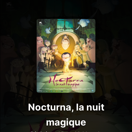
Nocturna, la nuit
magique