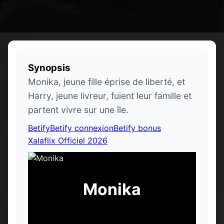
Synopsis
Monika, jeune fille éprise de liberté, et
Harry, jeune livreur, fuient leur famille et
partent vivre sur une île.
Betify
Betify connexion
Betify bonus
Xalaflix Officiel 2026
Monika