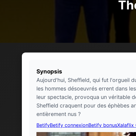
The
Synopsis
Aujourd'hui, Sheffield, qui fut l'orgueil
les hommes désoeuvrés errent dans les r
leur spectacle, provoqua un véritable d
Sheffield craquent pour des éphèbes ana
entièrement nus ?
Betify
Betify connexion
Betify bonus
Xalaflix