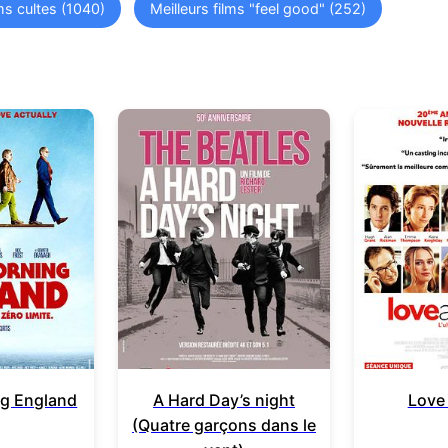
lms cultes (1040)
Meilleurs films "feel good" (252)
g England
A Hard Day’s night
Love 
(Quatre garçons dans le