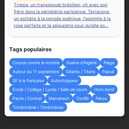
Tiresia, un transsexuel brésilien, vit avec son
frère dans la périphérie parisienne. Terranova,
un esthète à la pensée poétique, l'assimile à la
rose parfaite et la séquestre pour qu'elle so...
Tags populaires
Course contre la montre
Guerre d'Algérie
Plage
Autour du 11 septembre
Géants / Titans
Passé
SF à la française
Autostoppeur
Ecole / Collège / Lycée / Salle de cours
Hors bord
Pacte / Contrat
Marrakech
Conflit
Pérou
Tchétchènie / Tchéchènes