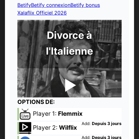
Betify
Betify connexion
Betify bonus
Xalaflix Officiel 2026
Divorce à
l'Italienne
OPTIONS DE:
Player 1:
Flemmix
Add:
Depuis 3 jours
Player 2:
Wilflix
Add:
Depuis 3 jours