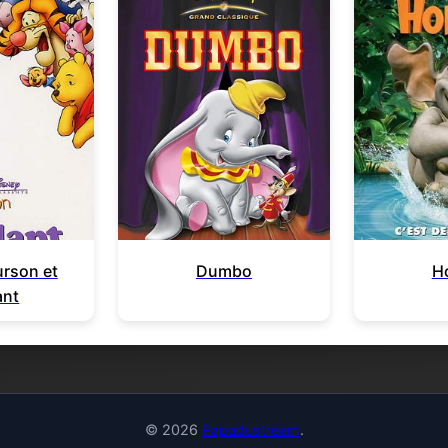
urson et
Dumbo
H
ant
© 2026
Papadustream
.