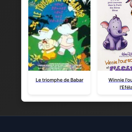
Le triomphe de Babar
Winnie l'o
l'Efél