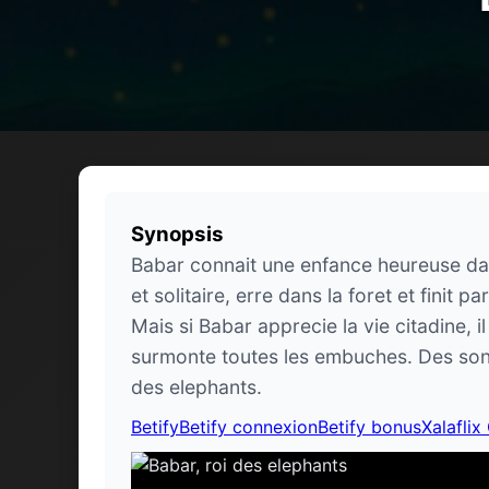
Synopsis
Babar connait une enfance heureuse dans
et solitaire, erre dans la foret et finit 
Mais si Babar apprecie la vie citadine, i
surmonte toutes les embuches. Des son re
des elephants.
Betify
Betify connexion
Betify bonus
Xalaflix