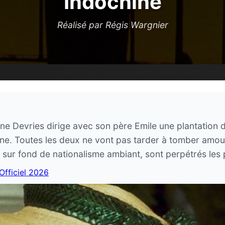
Indochine
Réalisé par Régis Wargnier
ane Devries dirige avec son père Emile une plantation 
ine. Toutes les deux ne vont pas tarder à tomber amou
sur fond de nationalisme ambiant, sont perpétrés les p
 Officiel 2026