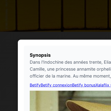
Synopsis
Dans l'Indochine des années trente, Eli
Camille, une princesse annamite orphel
officier de la marine. Au même moment, 
Betify
Betify connexion
Betify bonus
Xalaflix