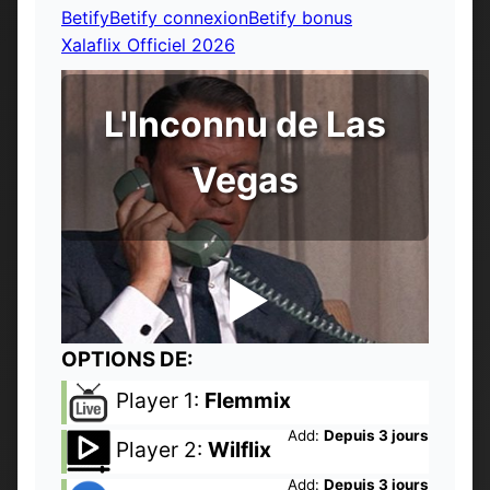
Betify
Betify connexion
Betify bonus
Xalaflix Officiel 2026
L'Inconnu de Las
Vegas
OPTIONS DE:
Player 1:
Flemmix
Add:
Depuis 3 jours
Player 2:
Wilflix
Add:
Depuis 3 jours