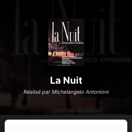
La Nuit
Réalisé par Michelangelo Antonioni