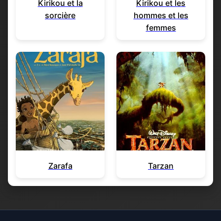
Kirikou et la
Kirikou et les
sorcière
hommes et les
femmes
Zarafa
Tarzan