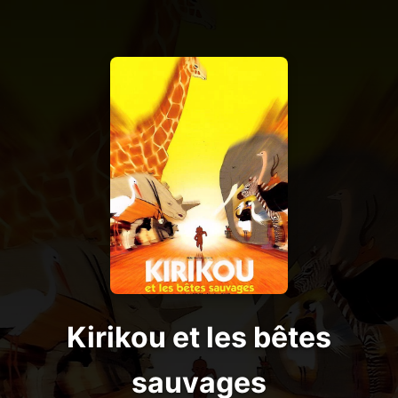
Kirikou et les bêtes
sauvages