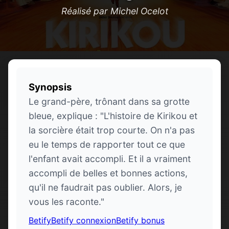
Réalisé par Michel Ocelot
Synopsis
Le grand-père, trônant dans sa grotte
bleue, explique : "L'histoire de Kirikou et
la sorcière était trop courte. On n'a pas
eu le temps de rapporter tout ce que
l'enfant avait accompli. Et il a vraiment
accompli de belles et bonnes actions,
qu'il ne faudrait pas oublier. Alors, je
vous les raconte."
Betify
Betify connexion
Betify bonus