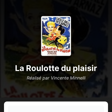
La Roulotte du plaisir
Réalisé par Vincente Minnelli