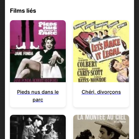
Films liés
Pieds nus dans le
Chéri, divorçons
parc