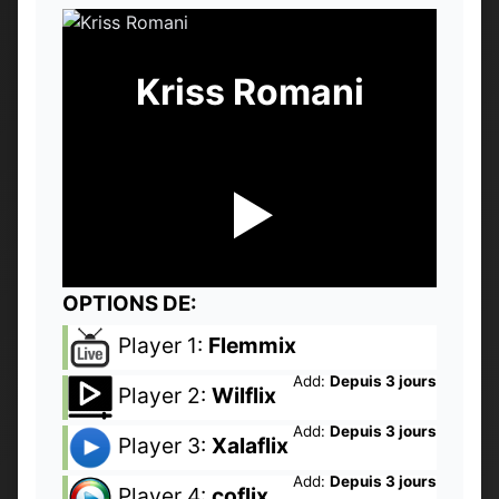
Kriss Romani
OPTIONS DE:
Player 1:
Flemmix
Add:
Depuis 3 jours
Player 2:
Wilflix
Add:
Depuis 3 jours
Player 3:
Xalaflix
Add:
Depuis 3 jours
Player 4:
coflix