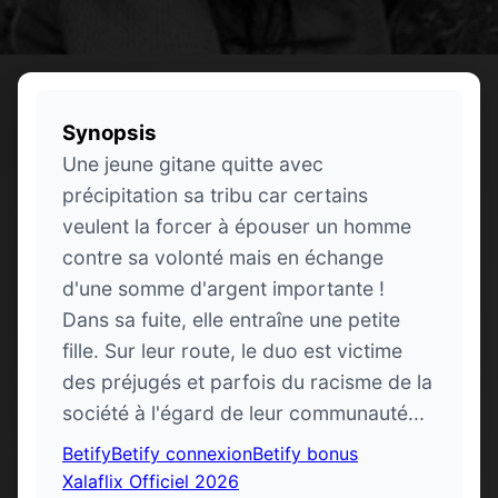
Synopsis
Une jeune gitane quitte avec
précipitation sa tribu car certains
veulent la forcer à épouser un homme
contre sa volonté mais en échange
d'une somme d'argent importante !
Dans sa fuite, elle entraîne une petite
fille. Sur leur route, le duo est victime
des préjugés et parfois du racisme de la
société à l'égard de leur communauté...
Betify
Betify connexion
Betify bonus
Xalaflix Officiel 2026