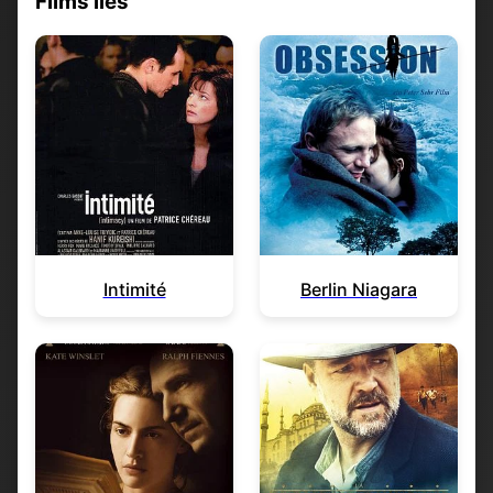
Films liés
Intimité
Berlin Niagara