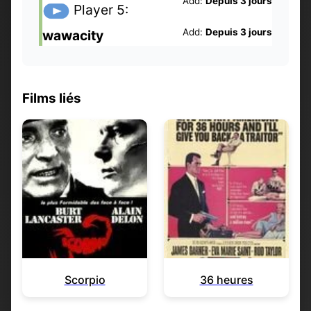
Add:
Depuis 3 jours
Player 5:
Add:
Depuis 3 jours
wawacity
Films liés
Scorpio
36 heures