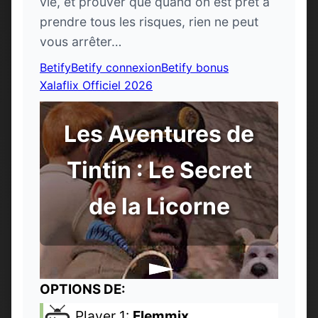
vie, et prouver que quand on est prêt à
prendre tous les risques, rien ne peut
vous arrêter…
Betify
Betify connexion
Betify bonus
Xalaflix Officiel 2026
Les Aventures de
Tintin : Le Secret
de la Licorne
OPTIONS DE:
Player 1:
Flemmix