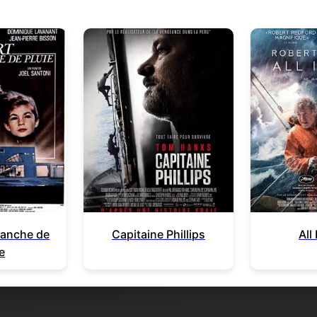
manche de
Capitaine Phillips
All
e