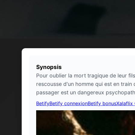
Synopsis
Pour oublier la mort tragique de leur fil
rescousse d'un homme qui est en train 
passager est un dangereux psychopathe
Betify
Betify connexion
Betify bonus
Xalaflix