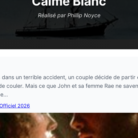
Calme Blanc
Réalisé par Phillip Noyce
s dans un terrible accident, un couple décide de partir e
de couler. Mais ce que John et sa femme Rae ne saven
...
 Officiel 2026