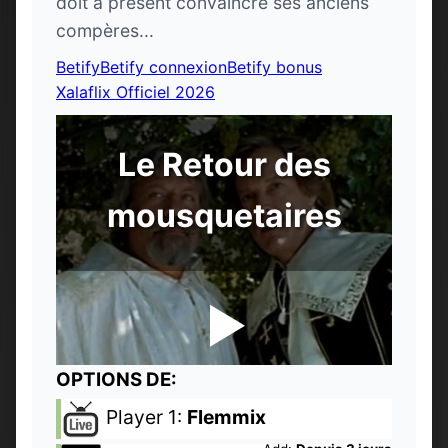
doit à présent convaincre ses anciens
compères...
Betify
Betify connexion
Betify bonus
Xalaflix Officiel 2026
Le Retour des
mousquetaires
OPTIONS DE:
Player 1:
Flemmix