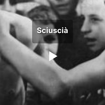
Sciuscià