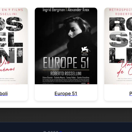
boli
Europe 51
P