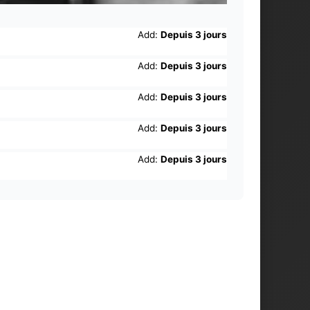
Add:
Depuis 3 jours
Add:
Depuis 3 jours
Add:
Depuis 3 jours
Add:
Depuis 3 jours
Add:
Depuis 3 jours