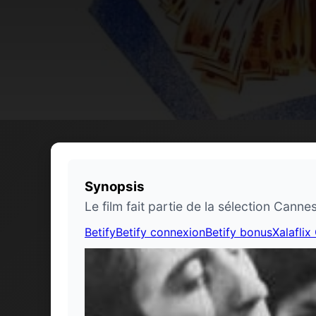
Synopsis
Le film fait partie de la sélection Cann
Betify
Betify connexion
Betify bonus
Xalaflix