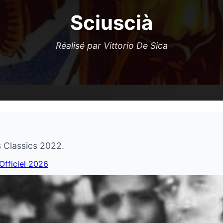
Sciuscià
Réalisé par Vittorio De Sica
es Classics 2022.
 Officiel 2026